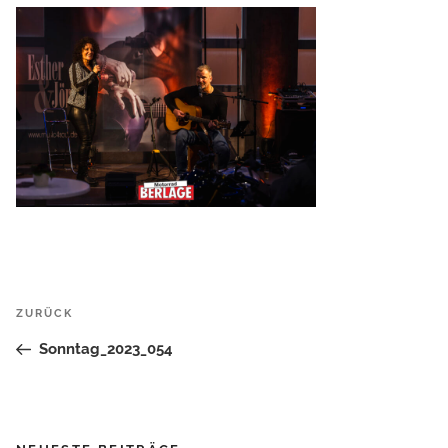
Beitrags-
Vorheriger
ZURÜCK
Navigation
Beitrag
Sonntag_2023_054