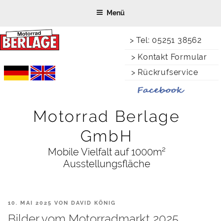
Zum
Menü
Inhalt
springen
> Tel: 05251 38562
> Kontakt Formular
> Rückrufservice
Motorrad Berlage
GmbH
Mobile Vielfalt auf 1000m²
Ausstellungsfläche
VERÖFFENTLICHT
10. MAI 2025
VON
DAVID KÖNIG
AM
Bilder vom Motorradmarkt 2025