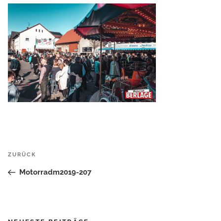
Beitrags-
Vorheriger
ZURÜCK
Navigation
Beitrag
Motorradm2019-207