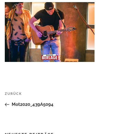
Beitrags-
Vorheriger
ZURÜCK
Navigation
Beitrag
Mot2020_439A5094